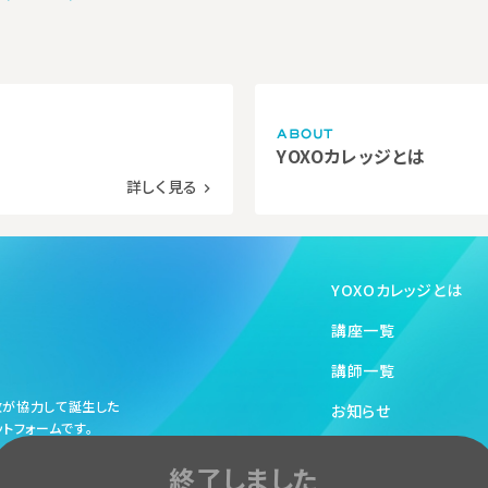
ABOUT
YOXOカレッジとは
詳しく見る
navigate_next
YOXOカレッジとは
講座一覧
講師一覧
政が協力して誕生した
お知らせ
トフォームです。
終了しました