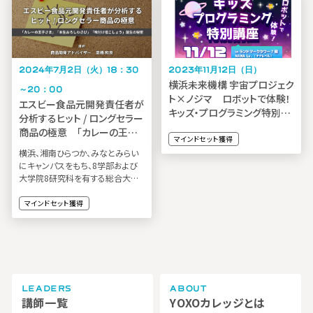
2024年7月2日（火）18：30
2023年11月12日（日）
横浜未来機構 宇宙プロジェク
～20：00
ト×ノジマ ロボットで体験！
エスビー食品元開発責任者が
キッズ・プログラミング特別講
分析するヒット / ロングセラー
座
商品の極意 「カレーの王子
マインドセット獲得
さま」「本生おろしわさび」「味
横浜、湘南ひらつか、みなとみらい
付け塩こしょう」誕生の秘密
にキャンパスをもち、8学部および
大学院8研究科を有する総合大学
神奈川大学
マインドセット獲得
LEADERS
ABOUT
講師一覧
YOXOカレッジとは