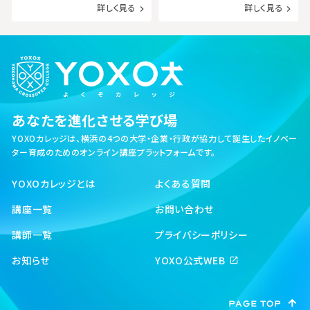
詳しく見る
詳しく見る
navigate_next
navigate_next
あなたを進化させる学び場
YOXOカレッジは、横浜の4つの大学・企業・行政が協力して誕生した
イノベー
ター育成のためのオンライン講座プラットフォームです。
YOXOカレッジとは
よくある質問
講座一覧
お問い合わせ
講師一覧
プライバシーポリシー
お知らせ
YOXO公式WEB
open_in_new
PAGE TOP