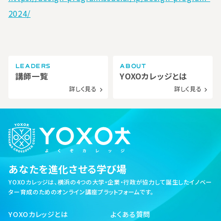
2024/
LEADERS
ABOUT
講師一覧
YOXOカレッジとは
詳しく見る
詳しく見る
navigate_next
navigate_next
あなたを進化させる学び場
YOXOカレッジは、横浜の4つの大学・企業・行政が協力して誕生した
イノベー
ター育成のためのオンライン講座プラットフォームです。
YOXOカレッジとは
よくある質問