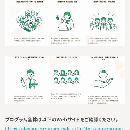
プログラム全体は以下のWebサイトをご確認ください。
https://design-program.ssdc.ai/lp/design-program-