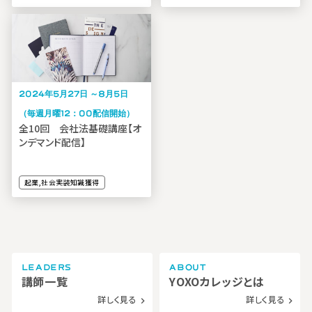
2024年5月27日 ～8月5日
（毎週月曜12：00配信開始）
全10回 会社法基礎講座【オ
ンデマンド配信】
起業,社会実装知識獲得
LEADERS
ABOUT
講師一覧
YOXOカレッジとは
詳しく見る
詳しく見る
navigate_next
navigate_next