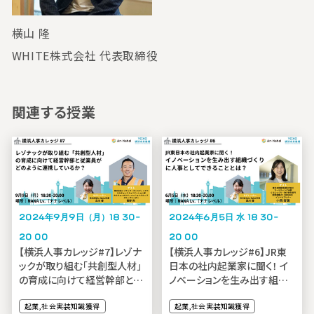
横山 隆
WHITE株式会社 代表取締役
関連する授業
2024年9月9日（月）18:30-
2024年6月5日(水)18:30-
20:00
20:00
【横浜人事カレッジ#7】レゾナ
【横浜人事カレッジ#6】JR東
ックが取り組む「共創型人材」
日本の社内起業家に聞く！ イ
の育成に向けて経営幹部と従
ノベーションを生み出す組織
業員がどのように連携してい
づくりに人事としてできること
るか？
起業,社会実装知識獲得
とは？
起業,社会実装知識獲得