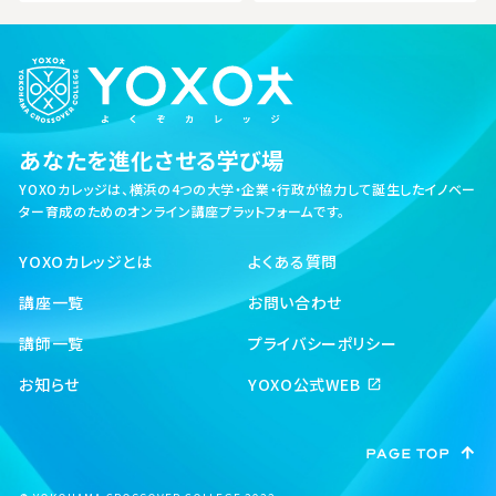
あなたを進化させる学び場
YOXOカレッジは、横浜の4つの大学・企業・行政が協力して誕生した
イノベー
ター育成のためのオンライン講座プラットフォームです。
YOXOカレッジとは
よくある質問
講座一覧
お問い合わせ
講師一覧
プライバシーポリシー
お知らせ
YOXO公式WEB
open_in_new
PAGE TOP