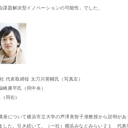
会課題解決型イノベーションの可能性」でした。
会社 代表取締役 太刀川英輔氏（写真左）
O 福崎康平氏（同中央）
（同右)
る講座について横浜市立大学の芦澤美智子准教授から説明があ
ました。引き続いて、（一社）横浜みなとみらい２１ 代表