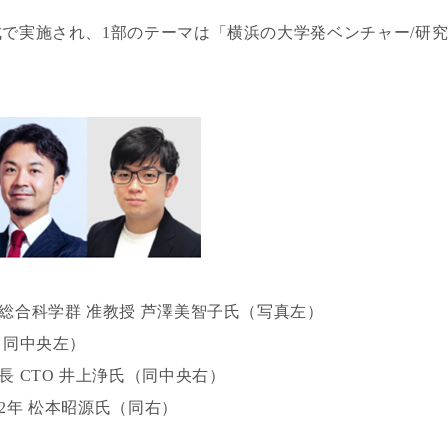
成で実施され、1部のテーマは「横浜の大学発ベンチャー/研
総合科学群 准教授 芦澤美智子氏（写真左）
（同中央左）
 CTO 井上浄氏（同中央右）
2年 松本昭源氏（同右）